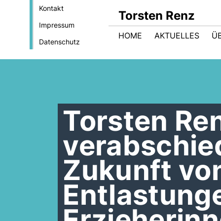
Kontakt
Torsten Renz
Impressum
HOME
AKTUELLES
Ü
Datenschutz
Torsten Re
verabschied
Zukunft vo
Entlastunge
Erzieherinn