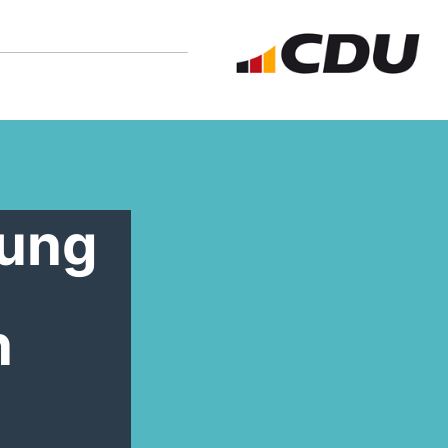
rung
n