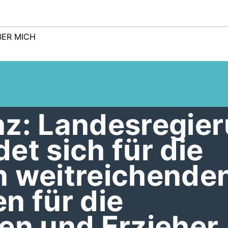
BER MICH
nz: Landesregie
et sich für die
n weitreichende
n für die
en und Erzieher