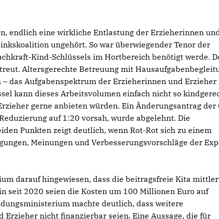
 endlich eine wirkliche Entlastung der Erzieherinnen un
inkskoalition ungehört. So war überwiegender Tenor der
chkraft-Kind-Schlüssels im Hortbereich benötigt werde. D
etreut. Altersgerechte Betreuung mit Hausaufgabenbegleit
 – das Aufgabenspektrum der Erzieherinnen und Erzieher
üssel kann dieses Arbeitsvolumen einfach nicht so kindgere
Erzieher gerne anbieten würden. Ein Änderungsantrag der
 Reduzierung auf 1:20 vorsah, wurde abgelehnt. Die
iden Punkten zeigt deutlich, wenn Rot-Rot sich zu einem
egungen, Meinungen und Verbesserungsvorschläge der Exp
 darauf hingewiesen, dass die beitragsfreie Kita mittler
n seit 2020 seien die Kosten um 100 Millionen Euro auf
ildungsministerium machte deutlich, dass weitere
rzieher nicht finanzierbar seien. Eine Aussage, die für