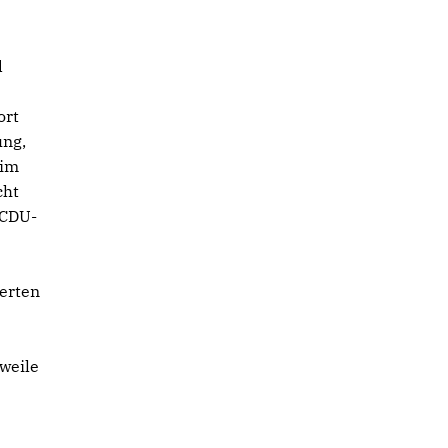
d
ort
ung,
 im
cht
 CDU-
erten
weile