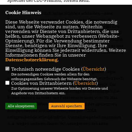
Sprecher der CDU-Fraktion, Torsten Renz:
Cookie Hinweis
Rot-Rot will angeblich keine Schulen schließen – eine
Rechtsgarantie abzugeben in Form eines Gesetzes, das
Diese Webseite verwendet Cookies, die notwendig
wollte Rot-Rot aber auf keinen Fall. Im Ergebnis heißt das:
sind, um die Webseite zu nutzen. Weiterhin
verwenden wir Dienste von Drittanbietern, die uns
Die Schulen sollen auf das politische Versprechen von SPD
helfen, unser Webangebot zu verbessern (Website-
und LINKEN vertrauen. Auch dies ist ein Beispiel für Politik
Optmierung). Für die Verwendung bestimmter
Dienste, benötigen wir Ihre Einwilligung. Ihre
nach Gutsherrenart: Statt eines Rechtanspruchs gibt es nur
Einwilligung können Sie jederzeit widerrufen. Weitere
ein Versprechen – das sich problemlos wieder einkassieren
Informationen finden Sie in unserer
lässt, wenn es opportun ist.
Datenschutzerklärung
.
Technisch notwendige Cookies (
Übersicht
)
Zudem agiert die Koalition selbst in ihrer eigenen Logik
Die notwendigen Cookies werden allein für den
sehr verwirrend. Für das Schuljahr 2022/2023 wurden noch
ordnungsgemäßen Gebrauch der Webseite benötigt.
Cookies von Drittanbietern (
Übersicht
)
Ausnahmegenehmigungen für ein Schuljahr erteilt. Die
Zur Optimierung unserer Webseite binden wir Dienste und
Ministerin für Bildung und Kindertagesförderung gab die
Angebote von Drittanbietern ein.
Entscheidung darüber mit Pressemitteilung vom 30. Mai
2022 bekannt. Dabei hatten eine Vielzahl der genannten
Alle akzeptieren
Auswahl speichern
Schulen bereits seit dem Schuljahr 2017/2018
entsprechende schuljährliche Ausnahmegenehmigungen
u. a. wegen unzumutbarer Schulwegzeiten erhalten.