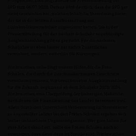
Fürsprecher. Dies zeigt alleine die Pressemitteilung der
SPD vom 06.07.2023. Daraus wird deutlich, dass die SPD gar
nicht verstanden hat, welchen Inhalt die Verordnung hatte,
der sie in der letzten Ausschusssitzung mit
Linkskoalitionsmehrheit zugestimmt hatten. Die in der
Pressemitteilung für das nächste Schuljahr angekündigte
Ausgleichszahlung gibt es gar nicht. Für die nächsten
Schuljahre ist eben bisher gar nichts Zusätzliches
vereinbart, sondern weiterhin die Kürzungen.
Wir brauchen unbedingt weitere Hilfen für die Freie
Schulen, die durch die Zuschusskürzungen Einschnitte
vornehmen müssen. Wir brauchen eine Ausgleichszahlung
für die Zukunft, beginnend ab dem Schuljahr 2023/2024.
Wir brauchen eine Überprüfung der bisherigen Maßstäbe,
nach denen die Finanzleistung des Landes berechnet wird.
Allein durch den Unterschied Verbeamtung im Staatsdienst
zu angestellter Lehrer bei den Freien Schulen ergeben sich
bisher unbeachtete Ungerechtigkeiten. Wer gute Löhne für
gute Arbeit skandiert, sollte die Freien Schulen auch so
ausstatten, dass diese dazu im Stande sind. Wir brauchen