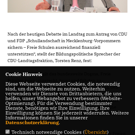
Nach der heutigen Debatte im Landtag zum Antrag von CDU
und FDP „Schullandschaft in Mecklenburg-Vorpommern
sichern – Freie Schulen ausreichend finanziell
unterstützen“, stellt der Bildungspolitische Sprecher der
CDU-Landtagsfraktion, Torsten Renz, fest:
Für die LINKEN gilt das bundesweite Dogma, Freie
Cookie Hinweis
Schulen seien ungerecht, teuer und führten zu
Diese Webseite verwendet Cookies, die notwendig
gesellschaftlicher und sozialer Ausgrenzung. Nach den
sind, um die Webseite zu nutzen. Weiterhin
verwenden wir Dienste von Drittanbietern, die uns
letzten Wochen und den Diskussionen zu der finanziellen
helfen, unser Webangebot zu verbessern (Website-
Unterstützung Freier Schulen verfestigt sich bei mir der
Optmierung). Für die Verwendung bestimmter
Eindruck, dass die Bildungsministerin diese politische
Dienste, benötigen wir Ihre Einwilligung. Ihre
Einwilligung können Sie jederzeit widerrufen. Weitere
Überzeugung zu Lasten der Freien Schulen im Land weiter
Informationen finden Sie in unserer
durchdrücken will.
Datenschutzerklärung
.
Technisch notwendige Cookies (
Übersicht
)
Zuerst versuchte die Ministerin, Rückzahlungen der Freien