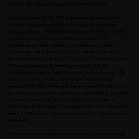
Zeichen der Verurteilung der SPD-Verteilaktion.
Ansonsten hat sich die SPD inzwischen ein besonders
schönes Märchen zum Schutz des Systems Schwesig
einfallen lassen: Demnach ist die Anweisung aus dem für
Kitas zuständigen Ministerium aus dem Jahr 2018
jedermann im Land bekannt, so dass es auch keine
Neuauflage des Schreibens bedarf – so wie auch ich es
heute gefordert habe. Auf die Frage hin, warum dann Frau
Schwesig gegen die Anweisung verstößt, lädt die
Landesregierung die Verantwortung bei den Kitas ab: Die
hätten darauf zu achten, dass keine Parteiwerbung
gemacht wird. Man stelle sich vor, was passiert wäre, wenn
die Leiterinnen der Kitas die Hasen tatsächlich in den Müll
geworfen oder an die SPD zurückgeschickt hätten. In
Schwesigs Mecklenburg-Vorpommern hat dies mindestens
einen Anruf aus der Staatskanzlei zur Folge. Und das weiß
auch jeder.
Wer einen Fehler begeht, diesen erkennt, aber dann nicht