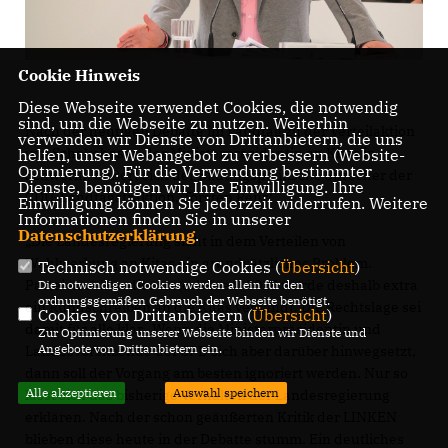
Cookie Hinweis
Diese Webseite verwendet Cookies, die notwendig
sind, um die Webseite zu nutzen. Weiterhin
Nach der heutigen Debatte im Landtag zu der Verteilaktion
verwenden wir Dienste von Drittanbietern, die uns
von Schokohasen der Ministerpräsidentin an Kitas in
helfen, unser Webangebot zu verbessern (Website-
Optmierung). Für die Verwendung bestimmter
Schwerin, äußert sich der Bildungspolitische Sprecher der
Dienste, benötigen wir Ihre Einwilligung. Ihre
CDU-Landtagsfraktion, Torsten Renz:
Einwilligung können Sie jederzeit widerrufen. Weitere
Informationen finden Sie in unserer
Datenschutzerklärung
.
Die Landesregierung sieht in dem Verteilen von
Wahlwerbung an Kitas ein grundsätzliches Problem.
Technisch notwendige Cookies (
Übersicht
)
Parteien sollen dies unterlassen. 2018 wurde deshalb extra
Die notwendigen Cookies werden allein für den
ordnungsgemäßen Gebrauch der Webseite benötigt.
ein Rundschreiben an die Kitas versandt. Die Rechtslage sei
Cookies von Drittanbietern (
Übersicht
)
damit für alle klar. Wenn die Ministerpräsidentin und
Zur Optimierung unserer Webseite binden wir Dienste und
Angebote von Drittanbietern ein.
Landesvorsitzende der SPD sich aber darüber hinwegsetzt,
dann soll der Vorgang am besten ignoriert werden. Nur so
Alle akzeptieren
Auswahl speichern
lässt sich das bisherige Verhalten der Landesregierung
erklären. Nach der schon geäußerten Kritik der LINKEN
blieben diese heute in der Debatte stumm. Ein deutliches