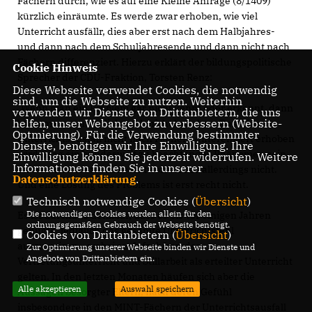
Fächern durch, wie es auf eine Kleine Anfrage (8/1409)
kürzlich einräumte. Es werde zwar erhoben, wie viel
Unterricht ausfällr, dies aber erst nach dem Halbjahres-
und dann nach dem Schuljahresende und dann nicht nach
Fächern differenziert. Hierzu erklärt der bildungspolitische
Cookie Hinweis
Sprecher der CDU-Fraktion, Torsten Renz:
Diese Webseite verwendet Cookies, die notwendig
sind, um die Webseite zu nutzen. Weiterhin
Wenn man ein Problem gar nicht kennt oder erkennt, dann
verwenden wir Dienste von Drittanbietern, die uns
helfen, unser Webangebot zu verbessern (Website-
kann man es natürlich auch nicht beheben. Dass der
Optmierung). Für die Verwendung bestimmter
Unterrichtsausfall nicht nach Fächern differenziert erhoben
Dienste, benötigen wir Ihre Einwilligung. Ihre
wird, mag ein bundesweit zu beachtendes Phänomen sein,
Einwilligung können Sie jederzeit widerrufen. Weitere
Informationen finden Sie in unserer
eine zufriedenstellende Antwort ist das allerdings nicht.
Datenschutzerklärung
.
Und eine Lösung des Problems ist erst recht nicht.
Technisch notwendige Cookies (
Übersicht
)
Die notwendigen Cookies werden allein für den
Es ist durchaus denkbar, dass es bis vor einigen Jahren
ordnungsgemäßen Gebrauch der Webseite benötigt.
genügte, lediglich das gesamte Unterrichtsfehl
Cookies von Drittanbietern (
Übersicht
)
auszuweisen – wobei auch fachfremder
Zur Optimierung unserer Webseite binden wir Dienste und
Angebote von Drittanbietern ein.
Vertretungsunterricht und Stillarbeit als erteilter Unterricht
gelten. In den letzten Monaten häufen sich aber die
Alle akzeptieren
Auswahl speichern
Aussagen besorgter Eltern, nach deren Gefühl
insbesondere in den MINT-Fächern der Unterrichtsausfall