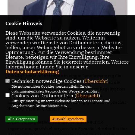
Cookie Hinweis
Diese Webseite verwendet Cookies, die notwendig
sind, um die Webseite zu nutzen. Weiterhin
verwenden wir Dienste von Drittanbietern, die uns
helfen, unser Webangebot zu verbessern (Website-
Optmierung). Für die Verwendung bestimmter
Dienste, benötigen wir Ihre Einwilligung. Ihre
Einwilligung können Sie jederzeit widerrufen. Weitere
Informationen finden Sie in unserer
Datenschutzerklärung
.
Die CDU-Fraktion hat heute in einem Landtagsantrag die
Technisch notwendige Cookies (
Übersicht
)
Notwendigkeit klarer Rechtschreibregeln betont und die
Die notwendigen Cookies werden allein für den
ordnungsgemäße Anwendung des Amtlichen Regelwerkes
ordnungsgemäßen Gebrauch der Webseite benötigt.
Cookies von Drittanbietern (
Übersicht
)
der deutschen Rechtschreibung in den Schulen
Zur Optimierung unserer Webseite binden wir Dienste und
angemahnt. Hierzu erklärt der Bildungspolitische Sprecher
Angebote von Drittanbietern ein.
der CDU-Fraktion, Torsten Renz:
Alle akzeptieren
Auswahl speichern
Unser Antrag bezieht sich insbesondere auf die
sogenannte ,geschlechtergerechte Sprache‘, die der Rat der