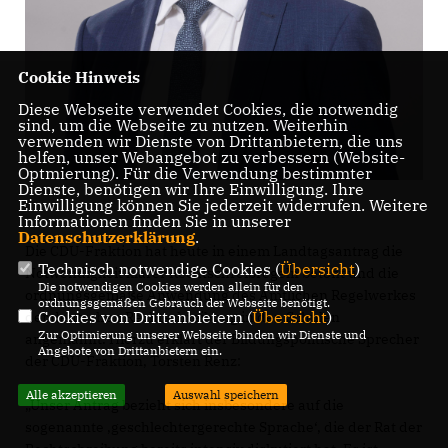
Cookie Hinweis
Diese Webseite verwendet Cookies, die notwendig
sind, um die Webseite zu nutzen. Weiterhin
verwenden wir Dienste von Drittanbietern, die uns
helfen, unser Webangebot zu verbessern (Website-
Optmierung). Für die Verwendung bestimmter
Dienste, benötigen wir Ihre Einwilligung. Ihre
Einwilligung können Sie jederzeit widerrufen. Weitere
Informationen finden Sie in unserer
Datenschutzerklärung
.
Die CDU-Fraktion hat heute in einem Landtagsantrag die
Technisch notwendige Cookies (
Übersicht
)
Notwendigkeit klarer Rechtschreibregeln betont und die
Die notwendigen Cookies werden allein für den
ordnungsgemäße Anwendung des Amtlichen Regelwerkes
ordnungsgemäßen Gebrauch der Webseite benötigt.
Cookies von Drittanbietern (
Übersicht
)
der deutschen Rechtschreibung in den Schulen
Zur Optimierung unserer Webseite binden wir Dienste und
angemahnt. Hierzu erklärt der Bildungspolitische Sprecher
Angebote von Drittanbietern ein.
der CDU-Fraktion, Torsten Renz:
Alle akzeptieren
Auswahl speichern
Unser Antrag bezieht sich insbesondere auf die
sogenannte ,geschlechtergerechte Sprache‘, die der Rat der