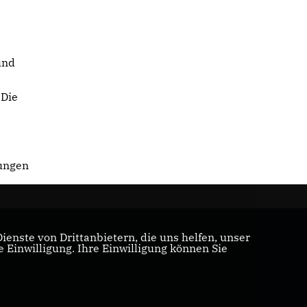
und
 Die
tungen
enste von Drittanbietern, die uns helfen, unser
Einwilligung. Ihre Einwilligung können Sie