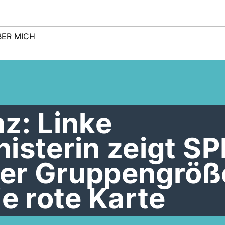
BER MICH
z: Linke
isterin zeigt S
 der Gruppengröß
ie rote Karte