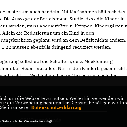
das Ministerium auch handeln. Mit Maßnahmen hält sich das
. Die Aussage der Bertelsmann-Studie, dass die Kinder in
ut werden, muss aber aufrütteln. Krippen, Kindergärten 
t. Allein die Reduzierung um ein Kind in den
rungskoalition geplant, wird an dem Defizit nichts ändern.
 1:22 müssen ebenfalls dringend reduziert werden.
egierung selbst auf die Schultern, dass Mecklenburg-
her über Bedarf ausbilde. Nur in den Kindertageseinrich
end nicht an. Wo bleiben diese während und nach der
nd, um die Webseite zu nutzen. Weiterhin verwenden wir Di
r die Verwendung bestimmter Dienste, benötigen wir Ihre 
CDU Mecklenburg-Vorpommern
 Sie in unserer
Datenschutzerklärung
.
CDU Deutschlands
Gebrauch der Webseite benötigt.