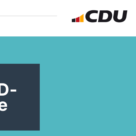
PD-
e