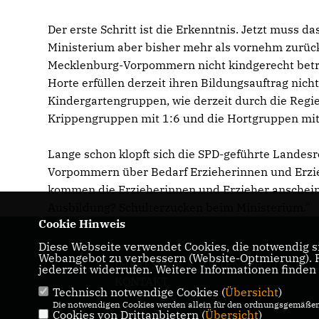
Der erste Schritt ist die Erkenntnis. Jetzt muss 
Ministerium aber bisher mehr als vornehm zurück
Mecklenburg-Vorpommern nicht kindgerecht betre
Horte erfüllen derzeit ihren Bildungsauftrag nich
Kindergartengruppen, wie derzeit durch die Regie
Krippengruppen mit 1:6 und die Hortgruppen mit
Lange schon klopft sich die SPD-geführte Landesr
Vorpommern über Bedarf Erzieherinnen und Erzie
kommen die Erzieherinnen und Erzieher anschein
Ausbildung? Schulterzucken beim Ministerium."
Cookie Hinweis
Diese Webseite verwendet Cookies, die notwendig si
Webangebot zu verbessern (Website-Optmierung). Fü
IMPRESSUM
DATENSCHUTZ
jederzeit widerrufen. Weitere Informationen finden
KONTAKT
Technisch notwendige Cookies (
Übersicht
)
Die notwendigen Cookies werden allein für den ordnungsgemäßen 
Cookies von Drittanbietern (
Übersicht
)