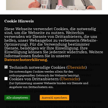
Cookie Hinweis
Nach den Ankündigungen der Bildungsministerin von
Diese Webseite verwendet Cookies, die notwendig
sind, um die Webseite zu nutzen. Weiterhin
gestern, am Mathematik-Abitur Änderungen vorzunehmen,
verwenden wir Dienste von Drittanbietern, die uns
äußert sich der Bildungspolitische Sprecher der CDU-
helfen, unser Webangebot zu verbessern (Website-
Fraktion, Torsten Renz:
Optmierung). Für die Verwendung bestimmter
Dienste, benötigen wir Ihre Einwilligung. Ihre
Einwilligung können Sie jederzeit widerrufen. Weitere
Frau Oldenburg passen die Ergebnisse des Mathematik-
Informationen finden Sie in unserer
Abiturs der letzten Jahre nicht in ihr Konzept des
Datenschutzerklärung
.
Schönredens, schon wird die Prüfung angepasst. So lassen
Technisch notwendige Cookies (
Übersicht
)
sich die angekündigten Änderungen zum Mathematik-
Die notwendigen Cookies werden allein für den
Abitur zusammenfassen. Der Bildungszug rast weiter
ordnungsgemäßen Gebrauch der Webseite benötigt.
Cookies von Drittanbietern (
Übersicht
)
abwärts, und anstatt die Hebel zum Abbremsen zu
Zur Optimierung unserer Webseite binden wir Dienste und
betätigen, sitzt Frau Oldenburg im Bordrestaurant, schlürft
Angebote von Drittanbietern ein.
ihren Kaffee und genießt den Ausblick.
Alle akzeptieren
Auswahl speichern
Es müssen endlich Taten folgen. Wenn es wirklich Probleme
in der Absicherung der MINT-Fächer gibt, dann muss es