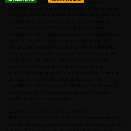
Grundschulzeit in den Schuljahren 2025/2026 und
2026/2027 insgesamt um 4 Stunden erhöht. Damit wird die
Anzahl der Deutschstunden über die Klassenstufen 1 bis 4
um 3 Stunden deutlich angehoben und auch Mathematik
kann dann mit einer Stunde mehr in Klasse 3 oder 4
gefördert werden. Insgesamt stehen den Schülerinnen und
Schüler dann über ihre gesamte Grundschulzeit 180
Stunden mehr Deutschunterricht und 36 Stunden mehr
Matheunterricht zur Verfügung. Geben wir den Kindern
ausreichend Zeit, um sich die Basiskompetenzen in
Deutsch und Mathematik aneignen zu können. Wir
brauchen konsequent mehr Deutschunterricht. Nicht nur
die Vorgabe an die Lehrerinnen und Lehrer, dass
verpflichtend gelesen werden soll innerhalb der sowieso
schon wenig zur Verfügung stehenden Zeit, sondern
wirklich mehr Deutschunterricht.
In den letzten Monaten haben sowohl das
Bildungsministerium als auch der Landtag immer wieder
über die Bedeutung der Fächer Deutsch und Mathematik in
der Grundschule und über zusätzliche Bedarfe in den