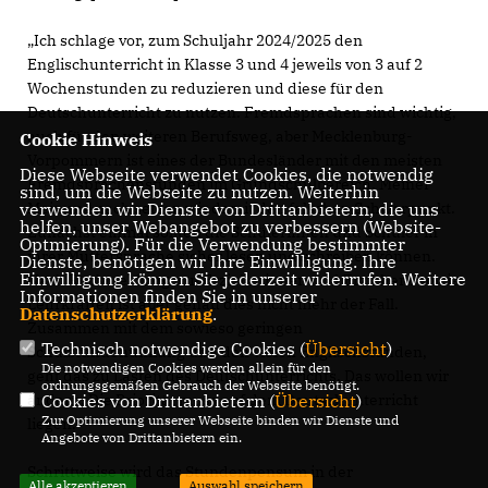
Ich schlage vor, zum Schuljahr 2024/2025 den
Englischunterricht in Klasse 3 und 4 jeweils von 3 auf 2
Wochenstunden zu reduzieren und diese für den
Deutschunterricht zu nutzen. Fremdsprachen sind wichtig,
auch für den weiteren Berufsweg, aber Mecklenburg-
Cookie Hinweis
Vorpommern ist eines der Bundesländer mit den meisten
Diese Webseite verwendet Cookies, die notwendig
Fremdsprachenstunden im Grundschulbereich. Meiner
sind, um die Webseite zu nutzen. Weiterhin
Meinung nach setzen wir damit den falschen Schwerpunkt.
verwenden wir Dienste von Drittanbietern, die uns
helfen, unser Webangebot zu verbessern (Website-
Zunächst einmal sollten die Schülerinnen und Schüler in
Optmierung). Für die Verwendung bestimmter
ihrer Muttersprache sicher lesen und schreiben können.
Dienste, benötigen wir Ihre Einwilligung. Ihre
Einwilligung können Sie jederzeit widerrufen. Weitere
Nach Rückmeldung von Erzieherinnen und Erziehern sowie
Informationen finden Sie in unserer
Lehrkräften ist aber genau dies nicht mehr der Fall.
Datenschutzerklärung
.
Zusammen mit dem sowieso geringen
Technisch notwendige Cookies (
Übersicht
)
Schulstundenumfang und den vielen Englischstunden,
Die notwendigen Cookies werden allein für den
geht das zu Lasten des Deutschunterrichts. Das wollen wir
ordnungsgemäßen Gebrauch der Webseite benötigt.
ändern. Die Priorität muss auf dem Deutschunterricht
Cookies von Drittanbietern (
Übersicht
)
Zur Optimierung unserer Webseite binden wir Dienste und
liegen.
Angebote von Drittanbietern ein.
Schrittweise wird das Stundenpensum in der
Alle akzeptieren
Auswahl speichern